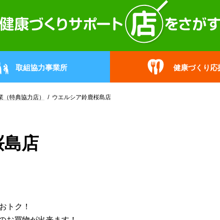
取組協力事業所
健康づくり応
業（特典協力店）
ウエルシア鈴鹿桜島店
桜島店
超おトク！
分のお買物が出来ます！