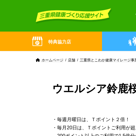
Skip
Skip
to
to
the
the
content
Navigation
特典協力店
ホームページ
店舗
三重県とこわか健康マイレージ事
ウエルシア鈴鹿
・毎週月曜日は、Ｔポイント２倍！
・毎月20日は、Ｔポイントご利用が
200ポイント以上のご利用で1.5倍