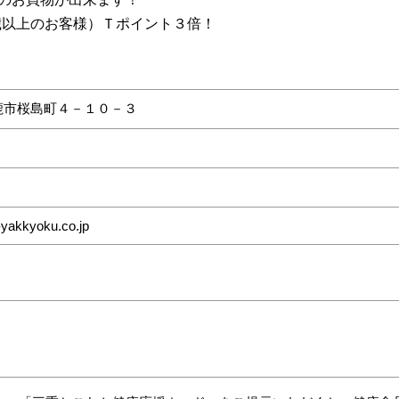
5歳以上のお客様）Ｔポイント３倍！
鹿市桜島町４－１０－３
-yakkyoku.co.jp