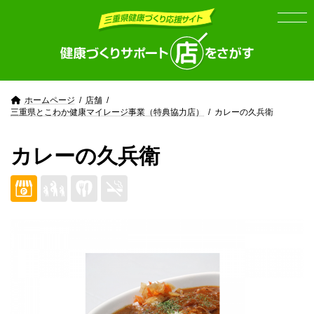
Skip
Skip
to
to
the
the
content
Navigation
ホームページ
店舗
三重県とこわか健康マイレージ事業（特典協力店）
カレーの久兵衛
カレーの久兵衛