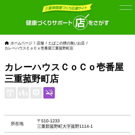
Skip
Skip
to
to
the
the
content
Navigation
ホームページ
店舗
たばこの煙の無いお店
カレーハウスＣｏＣｏ壱番屋三重菰野町店
カレーハウスＣｏＣｏ壱番屋
三重菰野町店
〒510-1233
所在地
三重郡菰野町大字菰野1114-1