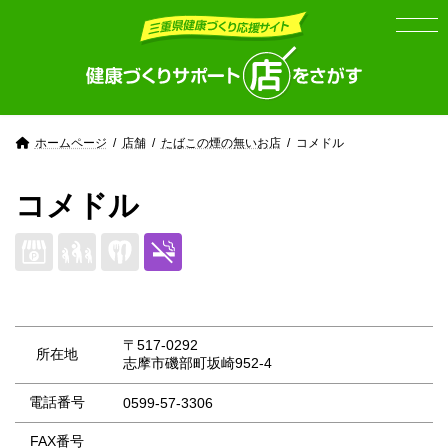
Skip
Skip
to
to
the
the
content
Navigation
ホームページ
店舗
たばこの煙の無いお店
コメドル
コメドル
〒517-0292
所在地
志摩市磯部町坂崎952-4
電話番号
0599-57-3306
FAX番号