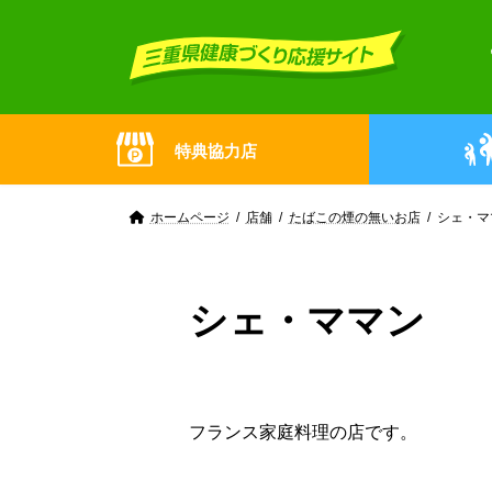
Skip
Skip
to
to
the
the
content
Navigation
特典協力店
ホームページ
店舗
たばこの煙の無いお店
シェ・マ
シェ・ママン
フランス家庭料理の店です。