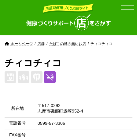
Skip
Skip
to
to
the
the
content
Navigation
ホームページ
店舗
たばこの煙の無いお店
チィコチィコ
チィコチィコ
〒517-0292
所在地
志摩市磯部町坂崎952-4
電話番号
0599-57-3306
FAX番号