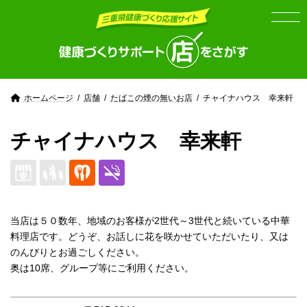
Skip
Skip
to
to
the
the
content
Navigation
ホームページ
店舗
たばこの煙の無いお店
チャイナハウス 幸来軒
チャイナハウス 幸来軒
当店は５０数年、地域のお客様が2世代～3世代と続いている中華
料理店です。どうぞ、お話しに花を咲かせていただいたり、又は
のんびりとお過ごしください。
奥は10席、グループ等にご利用ください。