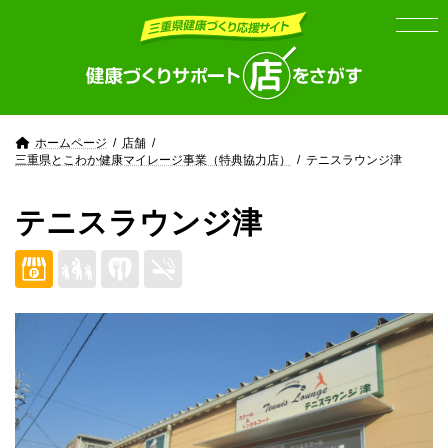
Skip
Skip
to
to
the
the
content
Navigation
ホームページ
店舗
三重県とこわか健康マイレージ事業（特典協力店）
テニスラウンジ津
テニスラウンジ津