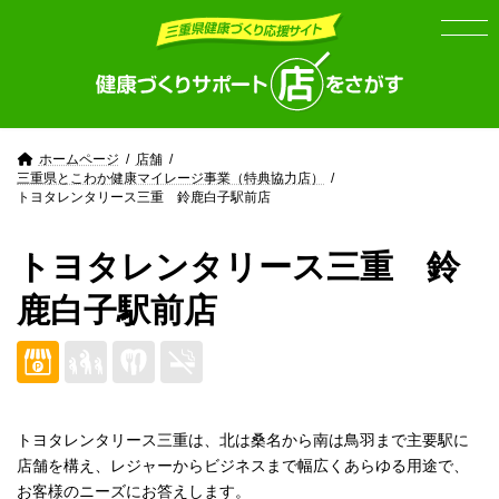
Skip
Skip
to
to
the
the
content
Navigation
ホームページ
店舗
三重県とこわか健康マイレージ事業（特典協力店）
トヨタレンタリース三重 鈴鹿白子駅前店
トヨタレンタリース三重 鈴
鹿白子駅前店
トヨタレンタリース三重は、北は桑名から南は鳥羽まで主要駅に
店舗を構え、レジャーからビジネスまで幅広くあらゆる用途で、
お客様のニーズにお答えします。