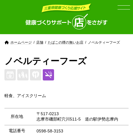
Skip
Skip
to
to
the
the
content
Navigation
ホームページ
店舗
たばこの煙の無いお店
ノベルティーフーズ
ノベルティーフーズ
軽食、アイスクリーム
〒517-0213
所在地
志摩市磯部町穴川511-5 道の駅伊勢志摩内
電話番号
0598-58-3153