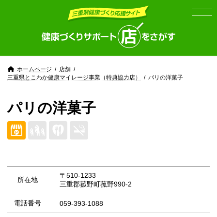
Skip
Skip
to
to
the
the
content
Navigation
ホームページ
店舗
三重県とこわか健康マイレージ事業（特典協力店）
パリの洋菓子
パリの洋菓子
〒510-1233
所在地
三重郡菰野町菰野990-2
電話番号
059-393-1088