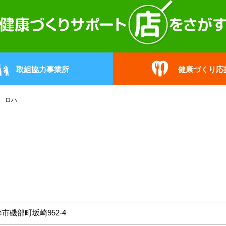
取組協力事業所
健康づくり応
 ロハ
市磯部町坂崎952-4