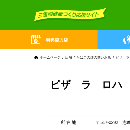
Skip
Skip
to
to
the
the
content
Navigation
特典協力店
ホームページ
店舗
たばこの煙の無いお店
ピザ ラ
ピザ ラ ロハ
所在地
〒517-0292
志摩