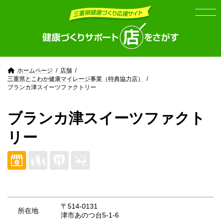
Skip
Skip
to
to
the
the
content
Navigation
ホームページ
店舗
三重県とこわか健康マイレージ事業（特典協力店）
ブランカ津スイーツファクトリー
ブランカ津スイーツファクト
リー
〒514-0131
所在地
津市あのつ台5-1-6