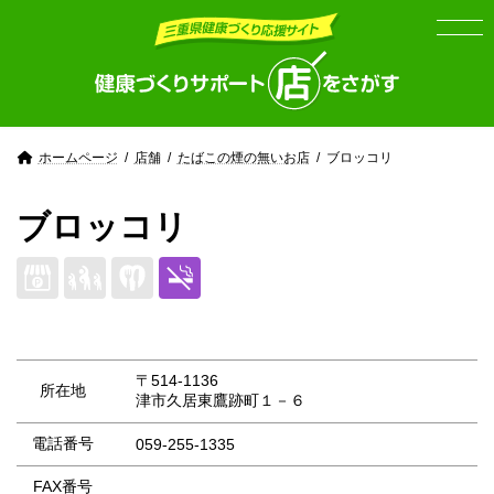
Skip
Skip
to
to
the
the
content
Navigation
ホームページ
店舗
たばこの煙の無いお店
ブロッコリ
ブロッコリ
〒514-1136
所在地
津市久居東鷹跡町１－６
電話番号
059-255-1335
FAX番号