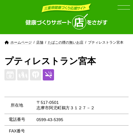
Skip
Skip
to
to
the
the
content
Navigation
ホームページ
店舗
たばこの煙の無いお店
プティレストラン宮本
プティレストラン宮本
〒517-0501
所在地
志摩市阿児町鵜方３１２７－２
電話番号
0599-43-5395
FAX番号