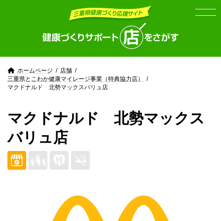
Skip
Skip
to
to
the
the
content
Navigation
ホームページ
店舗
三重県とこわか健康マイレージ事業（特典協力店）
マクドナルド 北勢マックスバリュ店
マクドナルド 北勢マックス
バリュ店