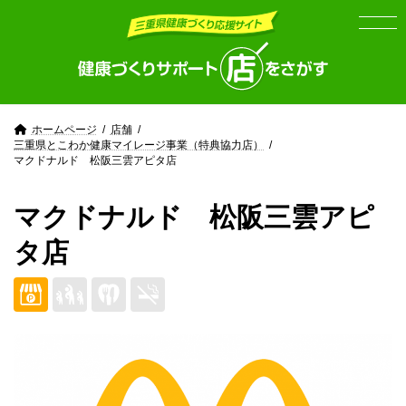
Skip
Skip
to
to
the
the
content
Navigation
ホームページ
店舗
三重県とこわか健康マイレージ事業（特典協力店）
マクドナルド 松阪三雲アピタ店
マクドナルド 松阪三雲アピ
タ店