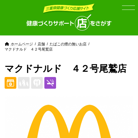
Skip
Skip
to
to
the
the
content
Navigation
ホームページ
店舗
たばこの煙の無いお店
マクドナルド ４２号尾鷲店
マクドナルド ４２号尾鷲店