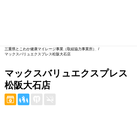
Skip
Skip
to
to
the
the
content
Navigation
ホームページ
店舗
三重県とこわか健康マイレージ事業（取組協力事業所）
マックスバリュエクスプレス松阪大石店
マックスバリュエクスプレス
松阪大石店