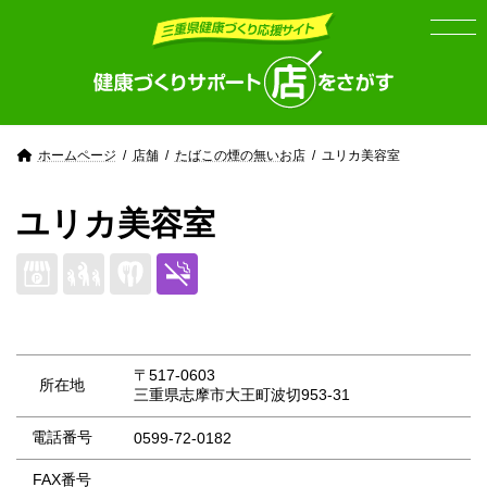
Skip
Skip
to
to
the
the
content
Navigation
ホームページ
店舗
たばこの煙の無いお店
ユリカ美容室
ユリカ美容室
〒517-0603
所在地
三重県志摩市大王町波切953-31
電話番号
0599-72-0182
FAX番号