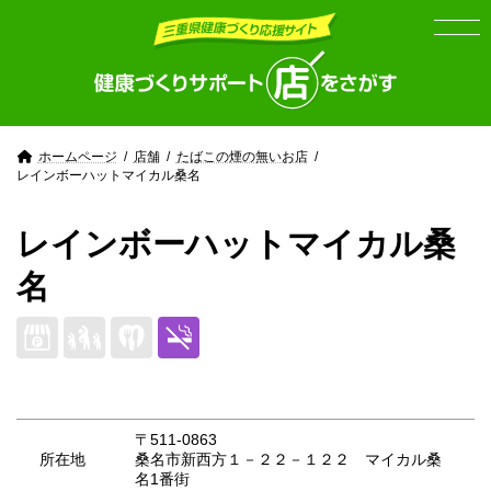
Skip
Skip
to
to
the
the
content
Navigation
ホームページ
店舗
たばこの煙の無いお店
レインボーハットマイカル桑名
レインボーハットマイカル桑
名
〒511-0863
所在地
桑名市新西方１－２２－１２２ マイカル桑
名1番街