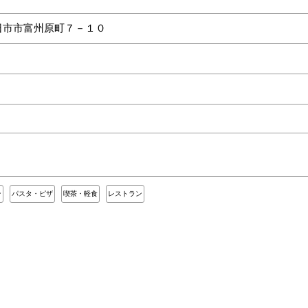
日市市富州原町７－１０
ン
パスタ・ピザ
喫茶・軽食
レストラン