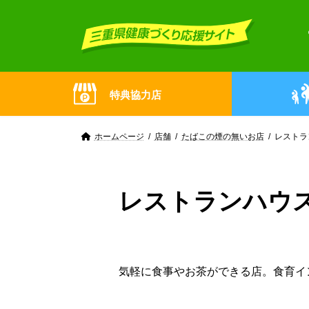
Skip
Skip
to
to
the
the
content
Navigation
特典協力店
ホームページ
店舗
たばこの煙の無いお店
レストラ
レストランハウ
気軽に食事やお茶ができる店。食育イ