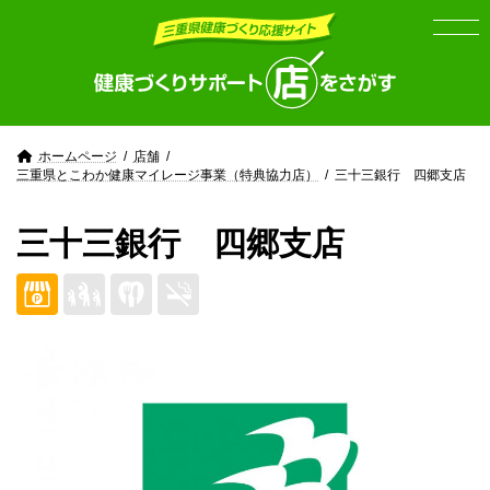
Skip
Skip
to
to
the
the
content
Navigation
ホームページ
店舗
三重県とこわか健康マイレージ事業（特典協力店）
三十三銀行 四郷支店
三十三銀行 四郷支店