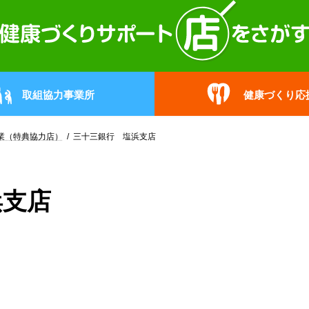
取組協力事業所
健康づくり応
業（特典協力店）
三十三銀行 塩浜支店
浜支店