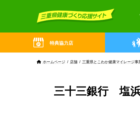
Skip
Skip
to
to
the
the
content
Navigation
特典協力店
ホームページ
店舗
三重県とこわか健康マイレージ事
三十三銀行 塩