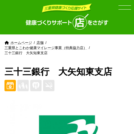
Skip
Skip
to
to
the
the
content
Navigation
ホームページ
店舗
三重県とこわか健康マイレージ事業（特典協力店）
三十三銀行 大矢知東支店
三十三銀行 大矢知東支店