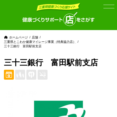
Skip
Skip
to
to
the
the
content
Navigation
ホームページ
店舗
三重県とこわか健康マイレージ事業（特典協力店）
三十三銀行 富田駅前支店
三十三銀行 富田駅前支店