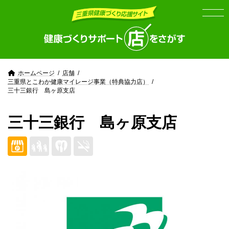
Skip
Skip
to
to
the
the
content
Navigation
ホームページ
店舗
三重県とこわか健康マイレージ事業（特典協力店）
三十三銀行 島ヶ原支店
三十三銀行 島ヶ原支店