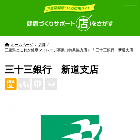
Skip
Skip
to
to
the
the
content
Navigation
ホームページ
店舗
三重県とこわか健康マイレージ事業（特典協力店）
三十三銀行 新道支店
三十三銀行 新道支店