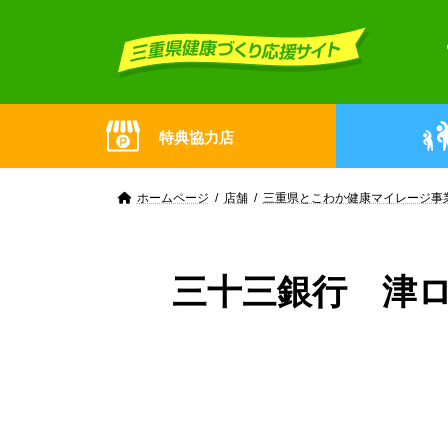
Skip
Skip
to
to
the
the
content
Navigation
特典協力店
ホームページ
店舗
三重県とこわか健康マイレージ事
三十三銀行 津