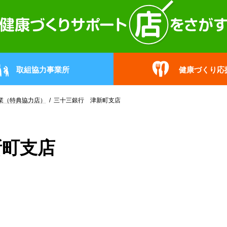
取組協力事業所
健康づくり応
業（特典協力店）
三十三銀行 津新町支店
新町支店