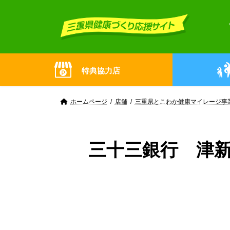
Skip
Skip
to
to
the
the
content
Navigation
特典協力店
ホームページ
店舗
三重県とこわか健康マイレージ事
三十三銀行 津