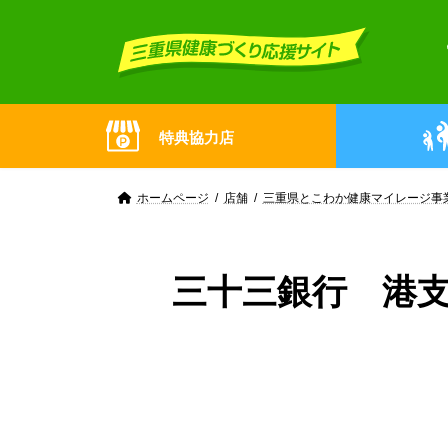
Skip
Skip
to
to
the
the
content
Navigation
特典協力店
ホームページ
店舗
三重県とこわか健康マイレージ事
三十三銀行 港