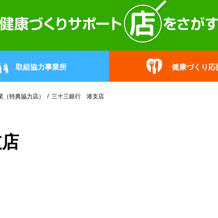
取組協力事業所
健康づくり応
業（特典協力店）
三十三銀行 港支店
支店