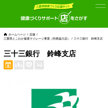
Skip
Skip
to
to
the
the
content
Navigation
ホームページ
店舗
三重県とこわか健康マイレージ事業（特典協力店）
三十三銀行 鈴峰支店
三十三銀行 鈴峰支店