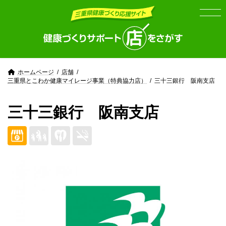
Skip
Skip
to
to
the
the
content
Navigation
ホームページ
店舗
三重県とこわか健康マイレージ事業（特典協力店）
三十三銀行 阪南支店
三十三銀行 阪南支店