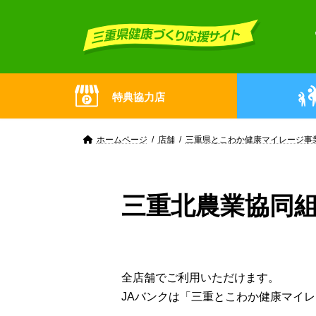
Skip
Skip
to
to
the
the
content
Navigation
特典協力店
ホームページ
店舗
三重県とこわか健康マイレージ事
三重北農業協同
全店舗でご利用いただけます。
JAバンクは「三重とこわか健康マイ