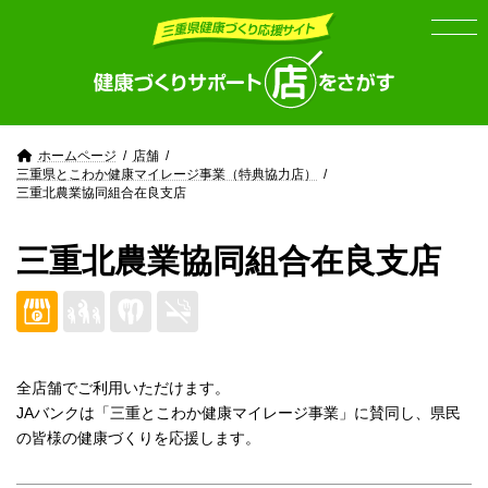
Skip
Skip
to
to
the
the
content
Navigation
ホームページ
店舗
三重県とこわか健康マイレージ事業（特典協力店）
三重北農業協同組合在良支店
三重北農業協同組合在良支店
全店舗でご利用いただけます。
JAバンクは「三重とこわか健康マイレージ事業」に賛同し、県民
の皆様の健康づくりを応援します。