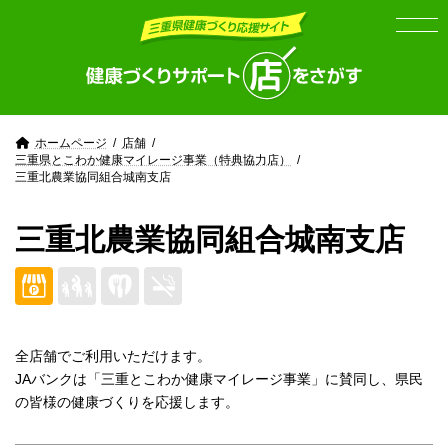
Skip
Skip
to
to
the
the
content
Navigation
ホームページ
店舗
三重県とこわか健康マイレージ事業（特典協力店）
三重北農業協同組合城南支店
三重北農業協同組合城南支店
全店舗でご利用いただけます。
JAバンクは「三重とこわか健康マイレージ事業」に賛同し、県民
の皆様の健康づくりを応援します。