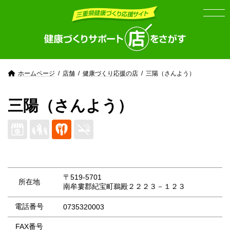
Skip
Skip
to
to
the
the
content
Navigation
ホームページ
店舗
健康づくり応援の店
三陽（さんよう）
三陽（さんよう）
〒519-5701
所在地
南牟婁郡紀宝町鵜殿２２２３－１２３
電話番号
0735320003
FAX番号