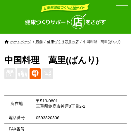
Skip
Skip
to
to
the
the
content
Navigation
ホームページ
店舗
健康づくり応援の店
中国料理 萬里(ばんり)
中国料理 萬里(ばんり)
〒513-0801
所在地
三重県鈴鹿市神戸8丁目2-2
電話番号
0593820306
FAX番号