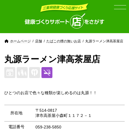
Skip
Skip
to
to
the
the
content
Navigation
ホームページ
店舗
たばこの煙の無いお店
丸源ラーメン津高茶屋店
丸源ラーメン津高茶屋店
ひとつのお店で色々な種類が楽しめるのは丸源！！
〒514-0817
所在地
津市高茶屋小森町１１７２－１
電話番号
059-238-5850