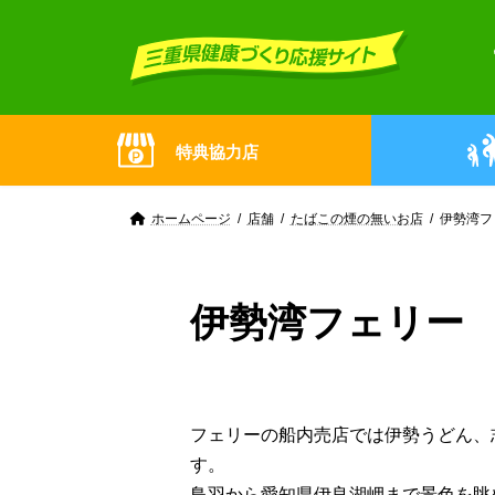
Skip
Skip
to
to
the
the
content
Navigation
特典協力店
ホームページ
店舗
たばこの煙の無いお店
伊勢湾フ
伊勢湾フェリー
フェリーの船内売店では伊勢うどん、
す。
鳥羽から愛知県伊良湖岬まで景色を眺