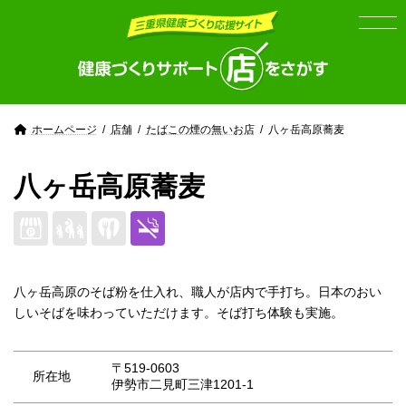
Skip
Skip
to
to
the
the
content
Navigation
ホームページ
店舗
たばこの煙の無いお店
八ヶ岳高原蕎麦
八ヶ岳高原蕎麦
八ヶ岳高原のそば粉を仕入れ、職人が店内で手打ち。日本のおい
しいそばを味わっていただけます。そば打ち体験も実施。
〒519-0603
所在地
伊勢市二見町三津1201-1