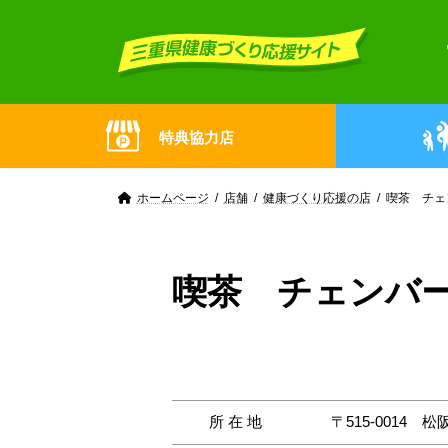
Skip
Skip
to
to
the
the
content
Navigation
特典協力店
ホームページ
店舗
健康づくり応援の店
喫茶 チェ
喫茶 チェンバ
所在地
〒515-0014
松