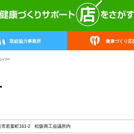
取組協力事業所
健康づくり応
ンバー
ー
阪市若葉町161-2 松阪商工会議所内