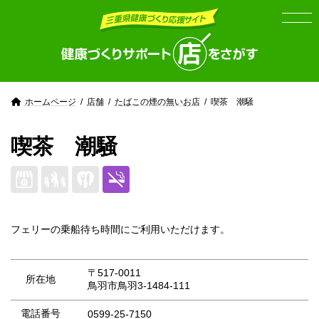
Skip
Skip
to
to
the
the
content
Navigation
ホームページ
店舗
たばこの煙の無いお店
喫茶 潮騒
喫茶 潮騒
フェリーの乗船待ち時間にご利用いただけます。
〒517-0011
所在地
鳥羽市鳥羽3‐1484‐111
電話番号
0599-25-7150