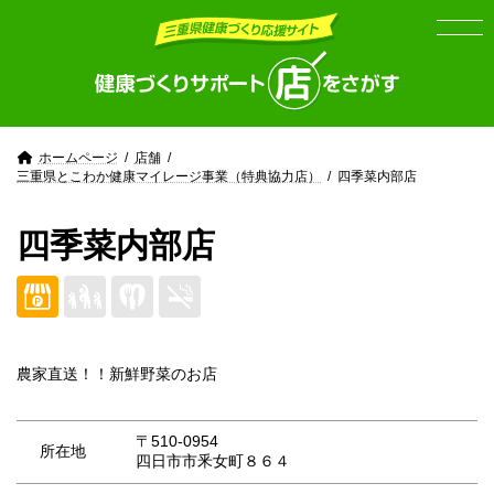
Skip
Skip
to
to
the
the
content
Navigation
ホームページ
店舗
三重県とこわか健康マイレージ事業（特典協力店）
四季菜内部店
四季菜内部店
農家直送！！新鮮野菜のお店
〒510-0954
所在地
四日市市釆女町８６４