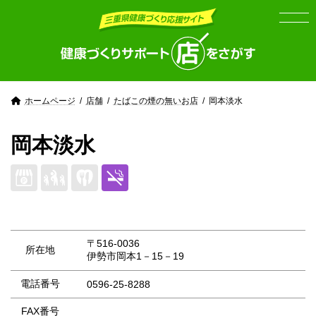
Skip
Skip
to
to
the
the
content
Navigation
ホームページ
店舗
たばこの煙の無いお店
岡本淡水
岡本淡水
〒516-0036
所在地
伊勢市岡本1－15－19
電話番号
0596-25-8288
FAX番号