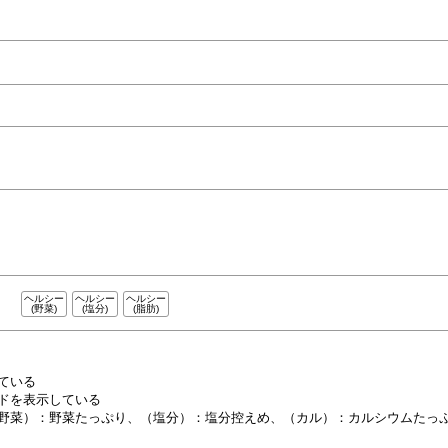
ヘルシー
ヘルシー
ヘルシー
(野菜)
(塩分)
(脂肪)
ている
ドを表示している
野菜）：野菜たっぷり、
（塩分）：塩分控えめ、
（カル）：カルシウムたっ