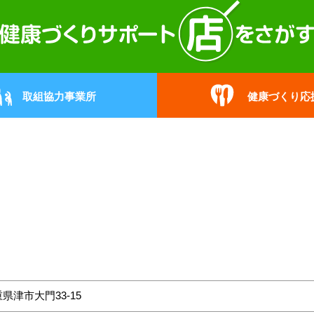
取組協力事業所
健康づくり応
県津市大門33-15