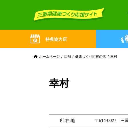
Skip
Skip
to
to
the
the
content
Navigation
特典協力店
ホームページ
店舗
健康づくり応援の店
幸村
幸村
所在地
〒514-0027
三重