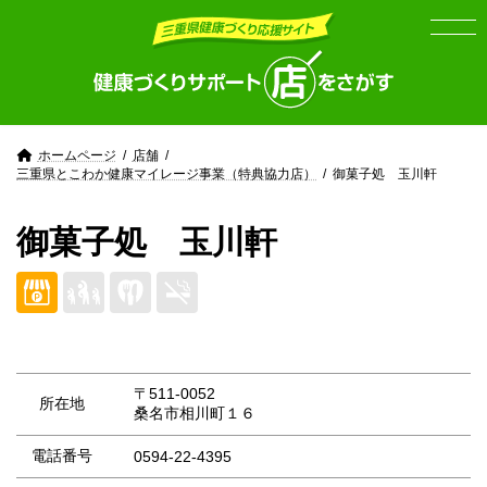
Skip
Skip
to
to
the
the
content
Navigation
ホームページ
店舗
三重県とこわか健康マイレージ事業（特典協力店）
御菓子処 玉川軒
御菓子処 玉川軒
〒511-0052
所在地
桑名市相川町１６
電話番号
0594-22-4395