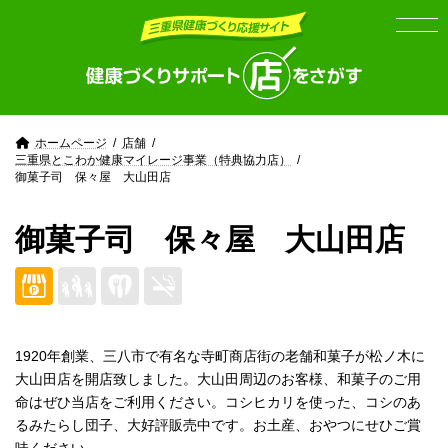
Skip
Skip
to
to
the
the
content
Navigation
ホームページ
店舗
三重県とこわか健康マイレージ事業（特典協力店）
御菓子司 保々屋 大山田店
御菓子司 保々屋 大山田店
1920年創業、三八市で有名な寺町商店街の老舗和菓子が松ノ木に
大山田店を開店致しました。大山田周辺のお客様、和菓子のご用
命はぜひ当店をご利用ください。コシヒカリを使った、コシのあ
るみたらし団子、大好評販売中です。お土産、おやつにせひご賞