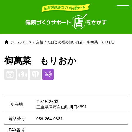
Skip
Skip
to
to
the
the
content
Navigation
ホームページ
店舗
たばこの煙の無いお店
御萬菜 もりおか
御萬菜 もりおか
〒515-2603
所在地
三重県津市白山町川口4891
電話番号
059-264-0831
FAX番号