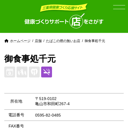
Skip
Skip
to
to
the
the
content
Navigation
ホームページ
店舗
たばこの煙の無いお店
御食事処千元
御食事処千元
〒519-0102
所在地
亀山市和田町267-4
電話番号
0595-82-0485
FAX番号